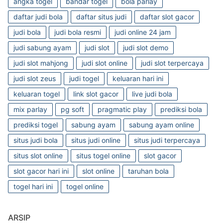
angka togel
bandar togel
bola parlay
daftar judi bola
daftar situs judi
daftar slot gacor
judi bola
judi bola resmi
judi online 24 jam
judi sabung ayam
judi slot
judi slot demo
judi slot mahjong
judi slot online
judi slot terpercaya
judi slot zeus
judi togel
keluaran hari ini
keluaran togel
link slot gacor
live judi bola
mix parlay
pg soft
pragmatic play
prediksi bola
prediksi togel
sabung ayam
sabung ayam online
situs judi bola
situs judi online
situs judi terpercaya
situs slot online
situs togel online
slot gacor
slot gacor hari ini
slot online
taruhan bola
togel hari ini
togel online
ARSIP