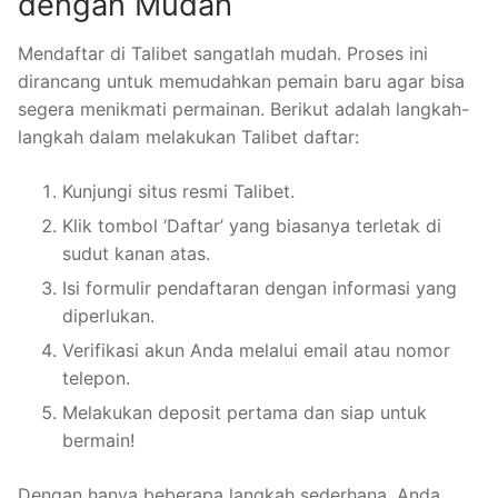
dengan Mudah
Mendaftar di Talibet sangatlah mudah. Proses ini
dirancang untuk memudahkan pemain baru agar bisa
segera menikmati permainan. Berikut adalah langkah-
langkah dalam melakukan Talibet daftar:
Kunjungi situs resmi Talibet.
Klik tombol ‘Daftar’ yang biasanya terletak di
sudut kanan atas.
Isi formulir pendaftaran dengan informasi yang
diperlukan.
Verifikasi akun Anda melalui email atau nomor
telepon.
Melakukan deposit pertama dan siap untuk
bermain!
Dengan hanya beberapa langkah sederhana, Anda