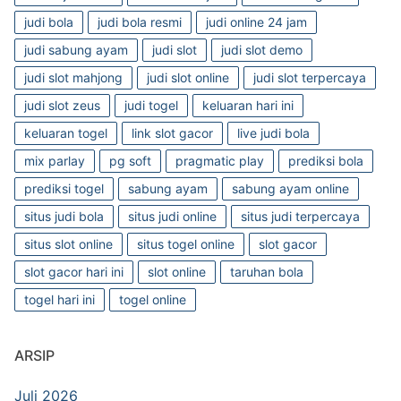
judi bola
judi bola resmi
judi online 24 jam
judi sabung ayam
judi slot
judi slot demo
judi slot mahjong
judi slot online
judi slot terpercaya
judi slot zeus
judi togel
keluaran hari ini
keluaran togel
link slot gacor
live judi bola
mix parlay
pg soft
pragmatic play
prediksi bola
prediksi togel
sabung ayam
sabung ayam online
situs judi bola
situs judi online
situs judi terpercaya
situs slot online
situs togel online
slot gacor
slot gacor hari ini
slot online
taruhan bola
togel hari ini
togel online
ARSIP
Juli 2026