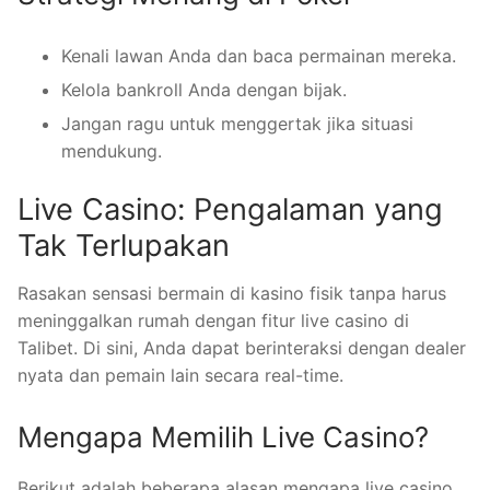
Kenali lawan Anda dan baca permainan mereka.
Kelola bankroll Anda dengan bijak.
Jangan ragu untuk menggertak jika situasi
mendukung.
Live Casino: Pengalaman yang
Tak Terlupakan
Rasakan sensasi bermain di kasino fisik tanpa harus
meninggalkan rumah dengan fitur live casino di
Talibet. Di sini, Anda dapat berinteraksi dengan dealer
nyata dan pemain lain secara real-time.
Mengapa Memilih Live Casino?
Berikut adalah beberapa alasan mengapa live casino