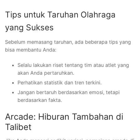
Tips untuk Taruhan Olahraga
yang Sukses
Sebelum memasang taruhan, ada beberapa tips yang
bisa membantu Anda:
Selalu lakukan riset tentang tim atau atlet yang
akan Anda pertaruhkan.
Perhatikan statistik dan tren terkini.
Jangan bertaruh berdasarkan emosi, tetapi
berdasarkan fakta.
Arcade: Hiburan Tambahan di
Talibet