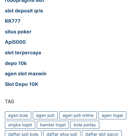
robopragma slot
slot deposit qris
RR777
situs poker
Api5000
slot terpercaya
depo 10k
agen slot maxwin
Slot Depo 10K
TAG
agen bola
agen judi
agen judi online
agen togel
angka togel
bandar togel
bola parlay
daftar judi bola
daftar situs judi
daftar slot gacor