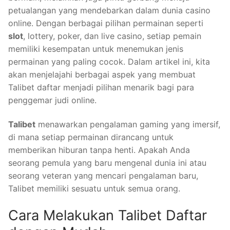
petualangan yang mendebarkan dalam dunia casino
online. Dengan berbagai pilihan permainan seperti
slot
, lottery, poker, dan live casino, setiap pemain
memiliki kesempatan untuk menemukan jenis
permainan yang paling cocok. Dalam artikel ini, kita
akan menjelajahi berbagai aspek yang membuat
Talibet daftar menjadi pilihan menarik bagi para
penggemar judi online.
Talibet
menawarkan pengalaman gaming yang imersif,
di mana setiap permainan dirancang untuk
memberikan hiburan tanpa henti. Apakah Anda
seorang pemula yang baru mengenal dunia ini atau
seorang veteran yang mencari pengalaman baru,
Talibet memiliki sesuatu untuk semua orang.
Cara Melakukan Talibet Daftar