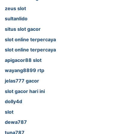
zeus slot
sultanlido
situs slot gacor
slot online terpercaya
slot online terpercaya
apigacor88 slot
wayang8899 rtp
jelas777 gacor
slot gacor hari ini
dolly4d
slot
dewa787
tuna787