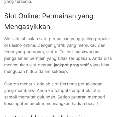
yang tersedia.
Slot Online: Permainan yang
Mengasyikkan
Slot adalah salah satu permainan yang paling populer
di kasino online. Dengan grafik yang memukau dan
tema yang beragam, slot di Talibet menawarkan
pengalaman bermain yang tidak terlupakan. Anda bisa
menemukan slot dengan
jackpot progresif
yang bisa
mengubah hidup dalam sekejap.
Contoh menarik adalah slot bertema petualangan
yang membawa Anda ke tempat-tempat eksotis
sambil memutar gulungan. Setiap putaran memberi
kesempatan untuk memenangkan hadiah besar!