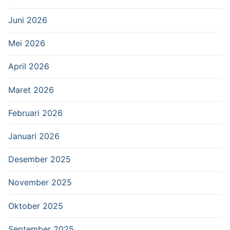
Juni 2026
Mei 2026
April 2026
Maret 2026
Februari 2026
Januari 2026
Desember 2025
November 2025
Oktober 2025
September 2025