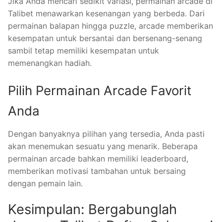
Jika Anda mencari sedikit variasi, permainan arcade di
Talibet menawarkan kesenangan yang berbeda. Dari
permainan balapan hingga puzzle, arcade memberikan
kesempatan untuk bersantai dan bersenang-senang
sambil tetap memiliki kesempatan untuk
memenangkan hadiah.
Pilih Permainan Arcade Favorit
Anda
Dengan banyaknya pilihan yang tersedia, Anda pasti
akan menemukan sesuatu yang menarik. Beberapa
permainan arcade bahkan memiliki leaderboard,
memberikan motivasi tambahan untuk bersaing
dengan pemain lain.
Kesimpulan: Bergabunglah