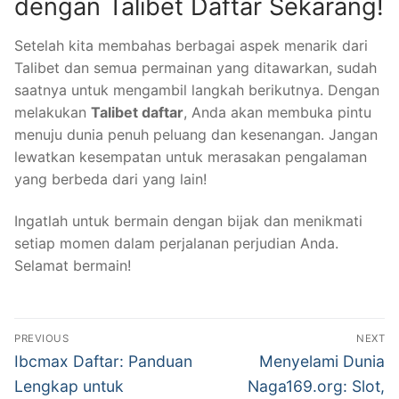
dengan Talibet Daftar Sekarang!
Setelah kita membahas berbagai aspek menarik dari
Talibet dan semua permainan yang ditawarkan, sudah
saatnya untuk mengambil langkah berikutnya. Dengan
melakukan
Talibet daftar
, Anda akan membuka pintu
menuju dunia penuh peluang dan kesenangan. Jangan
lewatkan kesempatan untuk merasakan pengalaman
yang berbeda dari yang lain!
Ingatlah untuk bermain dengan bijak dan menikmati
setiap momen dalam perjalanan perjudian Anda.
Selamat bermain!
Navigasi
PREVIOUS
NEXT
pos
Previous
Next
Ibcmax Daftar: Panduan
Menyelami Dunia
post:
post:
Lengkap untuk
Naga169.org: Slot,